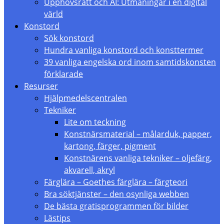
Upphovsrätt och AI: Utmaningar i en digital
värld
Konstord
Sök konstord
Hundra vanliga konstord och konsttermer
39 vanliga engelska ord inom samtidskonsten
förklarade
Resurser
Hjälpmedelscentralen
Tekniker
Lite om teckning
Konstnärsmaterial – målarduk, papper,
kartong, färger, pigment
Konstnärens vanliga tekniker – oljefärg,
akvarell, akryl
Färglära – Goethes färglära – färgteori
Bra söktjänster – den osynliga webben
De bästa gratisprogrammen för bilder
Lästips