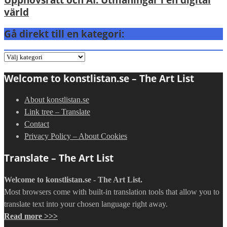
värld
Gå direkt till en kategori:
Gå
direkt
Welcome to konstlistan.se – The Art List
till
en
About konstlistan.se
kategori:
Link tree – Translate
Contact
Privacy Policy – About Cookies
Translate – The Art List
Welcome to konstlistan.se - The Art List.
Most browsers come with built-in translation tools that allow you to
translate text into your chosen language right away.
Read more >>>