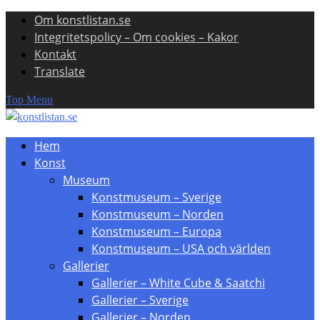
Om konstlistan.se
Skip
Integritetspolicy – Om cookies – Kakor
to
Kontakt
content
Translate
Top Menu
Hem
Konst
Museum
Konstmuseum – Sverige
Konstmuseum – Norden
Konstmuseum – Europa
Konstmuseum – USA och världen
Gallerier
Gallerier – White Cube & Saatchi
Gallerier – Sverige
Gallerier – Norden