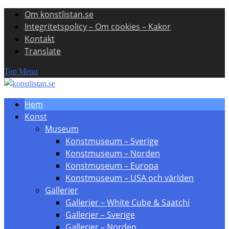
Om konstlistan.se
Skip
Integritetspolicy – Om cookies – Kakor
to
Kontakt
content
Translate
Top Menu
Hem
Konst
Museum
Konstmuseum – Sverige
Konstmuseum – Norden
Konstmuseum – Europa
Konstmuseum – USA och världen
Gallerier
Gallerier – White Cube & Saatchi
Gallerier – Sverige
Gallerier – Norden