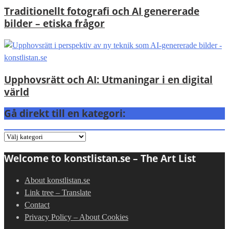
Traditionellt fotografi och AI genererade
bilder – etiska frågor
Upphovsrätt och AI: Utmaningar i en digital
värld
Gå direkt till en kategori:
Gå
direkt
Welcome to konstlistan.se – The Art List
till
en
About konstlistan.se
kategori:
Link tree – Translate
Contact
Privacy Policy – About Cookies