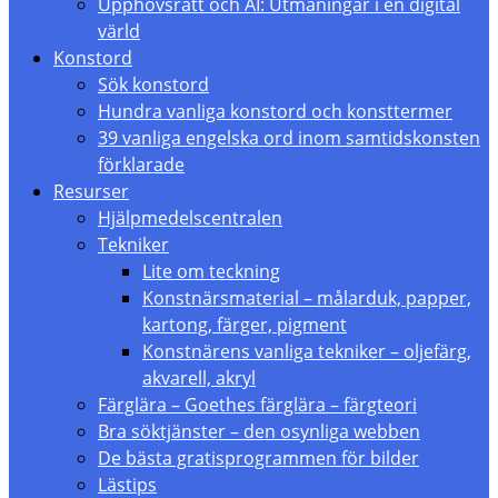
Upphovsrätt och AI: Utmaningar i en digital
värld
Konstord
Sök konstord
Hundra vanliga konstord och konsttermer
39 vanliga engelska ord inom samtidskonsten
förklarade
Resurser
Hjälpmedelscentralen
Tekniker
Lite om teckning
Konstnärsmaterial – målarduk, papper,
kartong, färger, pigment
Konstnärens vanliga tekniker – oljefärg,
akvarell, akryl
Färglära – Goethes färglära – färgteori
Bra söktjänster – den osynliga webben
De bästa gratisprogrammen för bilder
Lästips