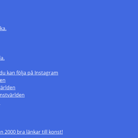
ka.
la.
 kan följa på Instagram
den
världen
nstvärlden
m
 2000 bra länkar till konst!