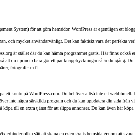
nt System) för att göra hemsidor. WordPress är egentligen ett blog
man, och mycket användarvänligt. Det kan faktiskt vara det perfekta ver
ss.org är stället där du kan hämta programmet gratis. Här finns också en 
 att du i princip bara gör ett par knapptryckningar så är du igång. Du 
ärer, fotografer m.fl.
 ett konto på WordPress.com. Du behöver alltså inte ett webbhotell. Det
ver inte några särskilda program och du kan uppdatera din sida från vi
å köpa till en extra tjänst för att slippa annonser. Du kan även här köpa 
Wix erbjuder olika sätt att skapa en egen gratis hemsida genom att svar