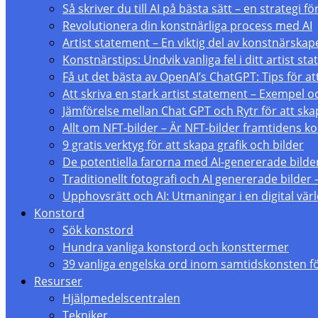
Så skriver du till AI på bästa sätt – en strategi 
Revolutionera din konstnärliga process med AI
Artist statement – En viktig del av konstnärskap
Konstnärstips: Undvik vanliga fel i ditt artist st
Få ut det bästa av OpenAI’s ChatGPT: Tips för att
Att skriva en stark artist statement – Exempel 
Jämförelse mellan Chat GPT och Rytr för att skap
Allt om NFT-bilder – Är NFT-bilder framtidens 
9 gratis verktyg för att skapa grafik och bilder
De potentiella farorna med AI-genererade bilde
Traditionellt fotografi och AI genererade bilder 
Upphovsrätt och AI: Utmaningar i en digital vär
Konstord
Sök konstord
Hundra vanliga konstord och konsttermer
39 vanliga engelska ord inom samtidskonsten f
Resurser
Hjälpmedelscentralen
Tekniker