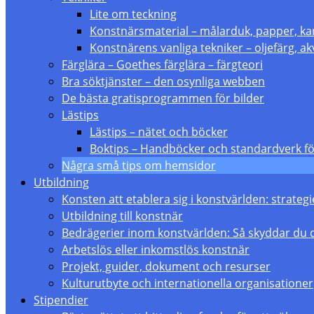
Lite om teckning
Konstnärsmaterial – målarduk, papper, ka
Konstnärens vanliga tekniker – oljefärg, akv
Färglära – Goethes färglära – färgteori
Bra söktjänster – den osynliga webben
De bästa gratisprogrammen för bilder
Lästips
Lästips – nätet och böcker
Boktips – Handböcker och standardverk fö
Några små tips om hemsidor
Utbildning
Konsten att etablera sig i konstvärlden: strate
Utbildning till konstnär
Bedrägerier inom konstvärlden: Så skyddar du 
Arbetslös eller inkomstlös konstnär
Projekt, guider, dokument och resurser
Kulturutbyte och internationella organisationer
Stipendier