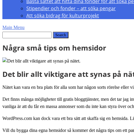
Bästa sättet att hitta dina fonder för att söka p
Stipendier och fonder – att söka pengar
Att söka bidrag för kulturprojekt
Main Menu
Några små tips om hemsidor
Det blir allt viktigare att synas på nä
Nätet kan vara en bra plats för alla som har någon sorts rörelse eller vil
Det finns många möjligheter till gratis bloggtjänster, men det tar jag 
vanliga är att du får en massa annonser som du inte kan styra över o
WordPress.com kan dock vara ett bra sätt att skaffa sig en hemsida. Li
Vill du bygga dina egna hemsidor så kommer det några tips om ett par