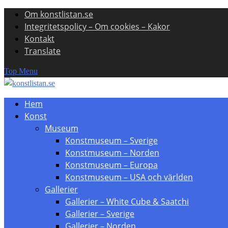
Om konstlistan.se
Skip
Integritetspolicy – Om cookies – Kakor
to
Kontakt
content
Translate
Top Menu
Hem
Konst
Museum
Konstmuseum – Sverige
Konstmuseum – Norden
Konstmuseum – Europa
Konstmuseum – USA och världen
Gallerier
Gallerier – White Cube & Saatchi
Gallerier – Sverige
Gallerier – Norden