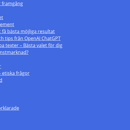
för framgång
et
atement
 få bästa möjliga resultat
och tips från OpenAI ChatGPT
a texter – Bästa valet för dig
konstmarknad?
r
– etiska frågor
ld
örklarade