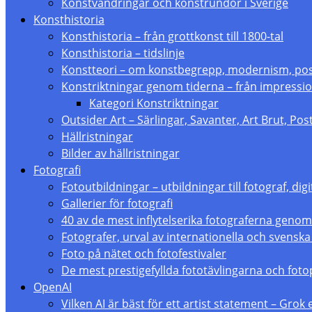
Konstvandringar och konstrundor i Sverige
Konsthistoria
Konsthistoria – från grottkonst till 1800-tal
Konsthistoria – tidslinje
Konstteori – om konstbegrepp, modernism, p
Konstriktningar genom tiderna – från impressio
Kategori Konstriktningar
Outsider Art – Särlingar, Savanter, Art Brut, Po
Hällristningar
Bilder av hällristningar
Fotografi
Fotoutbildningar – utbildningar till fotograf, digi
Gallerier för fotografi
40 av de mest inflytelserika fotograferna genom
Fotografer, urval av internationella och svenska
Foto på nätet och fotofestivaler
De mest prestigefyllda fototävlingarna och foto
OpenAI
Vilken AI är bäst för ett artist statement – Grok