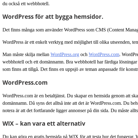
du också ett webbhotell.
WordPress för att bygga hemsidor.
Det finns många som använder WordPress som CMS (Content Manageme
WordPress är ett enkelt verktyg med möjlighet till olika utseenden, te
Man måste skilja mellan
WordPress.org
och
WordPress.com
. WordPre
webbhotell och ett domännamn. Bra webbhotell har färdiga lösningar så
som finns att tillgå. Det finns en uppsjö av teman anpassade för konstn
WordPress.com
WordPress.com är en betaltjänst. Du skapar en hemsida genom att skapa
domännamn. Då syns det alltså inte att det är WordPress.com. Du behö
notera är att det fortfarande ligger annonser på din sida. Du måste allts
WIX – kan vara ett alternativ
Du kan göra en gratis hemsida på WIX för att testa hur det fungerar. 