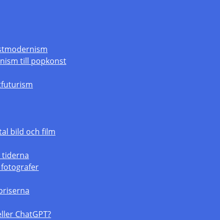
ostmodernism
nism till popkonst
stfuturism
tal bild och film
 tiderna
 fotografer
priserna
 eller ChatGPT?