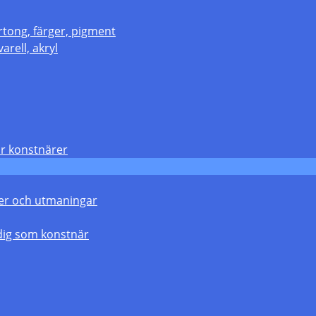
rtong, färger, pigment
arell, akryl
r konstnärer
gier och utmaningar
dig som konstnär