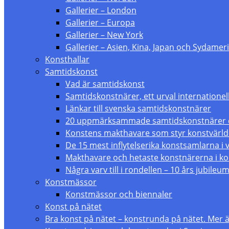
Gallerier – London
Gallerier – Europa
Gallerier – New York
Gallerier – Asien, Kina, Japan och Sydameri
Konsthallar
Samtidskonst
Vad är samtidskonst
Samtidskonstnärer, ett urval internationel
Länkar till svenska samtidskonstnärer
20 uppmärksammade samtidskonstnärer du
Konstens makthavare som styr konstvärl
De 15 mest inflytelserika konstsamlarna i 
Makthavare och hetaste konstnärerna i ko
Några varv till i rondellen – 10 års jubileu
Konstmässor
Konstmässor och biennaler
Konst på nätet
Bra konst på nätet – konstrunda på nätet. Mer än