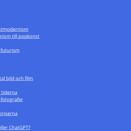
ostmodernism
nism till popkonst
stfuturism
tal bild och film
 tiderna
 fotografer
priserna
 eller ChatGPT?