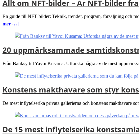
Allt om NFT-bilder – Är NFT-bilder 
En guide till NFT-bilder: Teknik, trender, program, försäljning och 
mer …]
20 uppmärksammade samtidskonstnä
Från Banksy till Yayoi Kusama: Utforska några av de mest uppmärksam
Konstens makthavare som styr kons
De mest inflytelserika privata gallerierna och konstens makthavare so
De 15 mest inflytelserika konstsamla