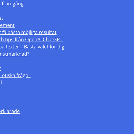
för framgång
et
atement
 få bästa möjliga resultat
och tips från OpenAI ChatGPT
a texter – Bästa valet för dig
konstmarknad?
r
– etiska frågor
ld
örklarade