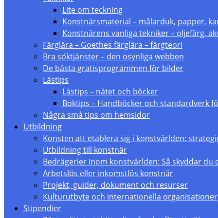
Lite om teckning
Konstnärsmaterial – målarduk, papper, ka
Konstnärens vanliga tekniker – oljefärg, akv
Färglära – Goethes färglära – färgteori
Bra söktjänster – den osynliga webben
De bästa gratisprogrammen för bilder
Lästips
Lästips – nätet och böcker
Boktips – Handböcker och standardverk fö
Några små tips om hemsidor
Utbildning
Konsten att etablera sig i konstvärlden: strate
Utbildning till konstnär
Bedrägerier inom konstvärlden: Så skyddar du 
Arbetslös eller inkomstlös konstnär
Projekt, guider, dokument och resurser
Kulturutbyte och internationella organisationer
Stipendier