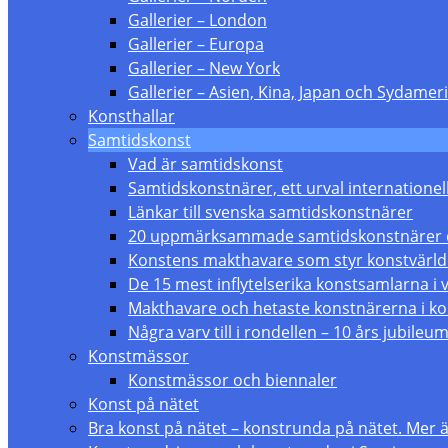
Gallerier – London
Gallerier – Europa
Gallerier – New York
Gallerier – Asien, Kina, Japan och Sydameri
Konsthallar
Samtidskonst
Vad är samtidskonst
Samtidskonstnärer, ett urval internationel
Länkar till svenska samtidskonstnärer
20 uppmärksammade samtidskonstnärer du
Konstens makthavare som styr konstvärl
De 15 mest inflytelserika konstsamlarna i 
Makthavare och hetaste konstnärerna i ko
Några varv till i rondellen – 10 års jubileu
Konstmässor
Konstmässor och biennaler
Konst på nätet
Bra konst på nätet – konstrunda på nätet. Mer än