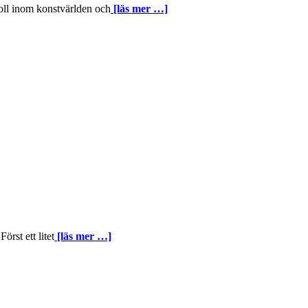
roll inom konstvärlden och
[läs mer …]
rst ett litet
[läs mer …]