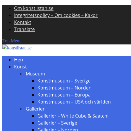
Om konstlistan.se
Skip
Integritetspolicy – Om cookies – Kakor
to
Kontakt
content
Translate
Top Menu
Hem
Konst
Museum
Konstmuseum – Sverige
Konstmuseum – Norden
Konstmuseum – Europa
Konstmuseum – USA och världen
Gallerier
Gallerier – White Cube & Saatchi
Gallerier – Sverige
Gallerier – Norden