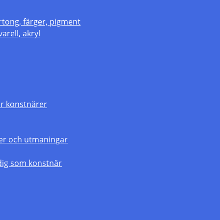
rtong, färger, pigment
arell, akryl
r konstnärer
gier och utmaningar
dig som konstnär