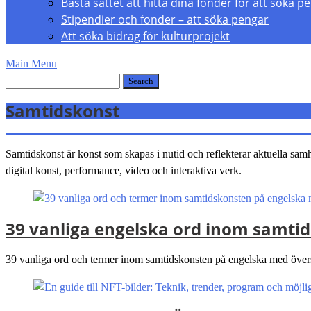
Bästa sättet att hitta dina fonder för att söka p
Stipendier och fonder – att söka pengar
Att söka bidrag för kulturprojekt
Main Menu
Samtidskonst
Samtidskonst är konst som skapas i nutid och reflekterar aktuella samhä
digital konst, performance, video och interaktiva verk.
39 vanliga engelska ord inom samti
39 vanliga ord och termer inom samtidskonsten på engelska med översätt