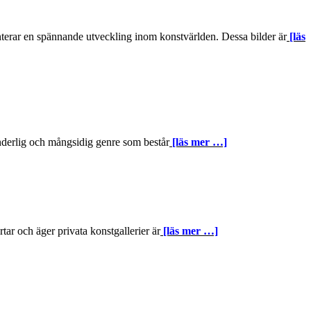
nterar en spännande utveckling inom konstvärlden. Dessa bilder är
[läs
nderlig och mångsidig genre som består
[läs mer …]
ar och äger privata konstgallerier är
[läs mer …]