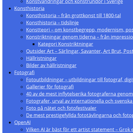
Konstvandringar och konstrundor i Sverige
Konsthistoria
Konsthistoria – från grottkonst till 1800-tal
Konsthistoria – tidslinje
Konstteori – om konstbegrepp, modernism, p
Konstriktningar genom tiderna – från impressio
Kategori Konstriktningar
Outsider Art – Särlingar, Savanter, Art Brut, Po
Hällristningar
Bilder av hällristningar
Fotografi
Fotoutbildningar – utbildningar till fotograf, digi
Gallerier för fotografi
40 av de mest inflytelserika fotograferna genom
Fotografer, urval av internationella och svenska
Foto på nätet och fotofestivaler
De mest prestigefyllda fototävlingarna och foto
OpenAI
Vilken AI är bäst för ett artist statement – Grok