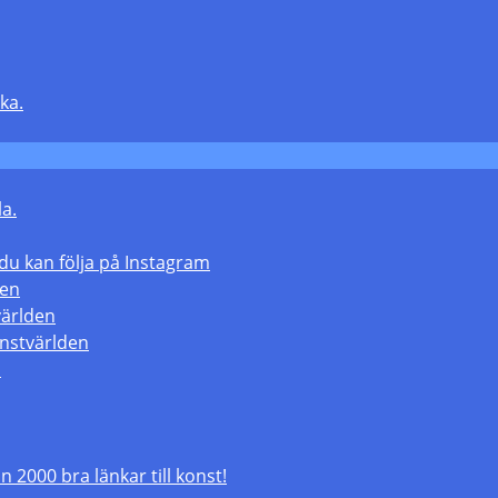
ka.
la.
 kan följa på Instagram
den
världen
nstvärlden
m
 2000 bra länkar till konst!