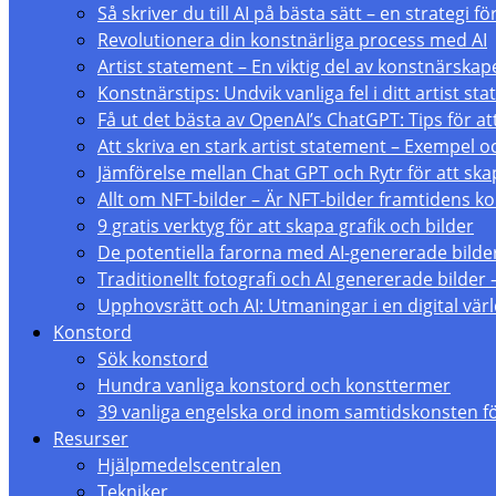
Så skriver du till AI på bästa sätt – en strategi 
Revolutionera din konstnärliga process med AI
Artist statement – En viktig del av konstnärskap
Konstnärstips: Undvik vanliga fel i ditt artist st
Få ut det bästa av OpenAI’s ChatGPT: Tips för att
Att skriva en stark artist statement – Exempel 
Jämförelse mellan Chat GPT och Rytr för att skap
Allt om NFT-bilder – Är NFT-bilder framtidens 
9 gratis verktyg för att skapa grafik och bilder
De potentiella farorna med AI-genererade bilde
Traditionellt fotografi och AI genererade bilder 
Upphovsrätt och AI: Utmaningar i en digital vär
Konstord
Sök konstord
Hundra vanliga konstord och konsttermer
39 vanliga engelska ord inom samtidskonsten f
Resurser
Hjälpmedelscentralen
Tekniker