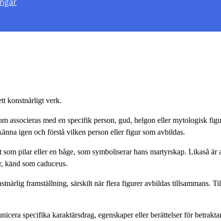
engar
tt konstnärligt verk.
ut som associeras med en specifik person, gud, helgon eller mytologisk fi
känna igen och förstå vilken person eller figur som avbildas.
t som pilar eller en båge, som symboliserar hans martyrskap. Likaså är
ar, känd som caduceus.
närlig framställning, särskilt när flera figurer avbildas tillsammans. Till 
era specifika karaktärsdrag, egenskaper eller berättelser för betraktar