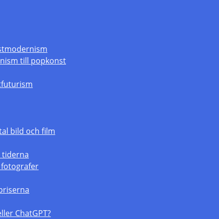
ostmodernism
nism till popkonst
stfuturism
tal bild och film
 tiderna
 fotografer
priserna
 eller ChatGPT?