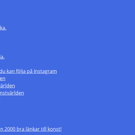
ka.
la.
 kan följa på Instagram
den
världen
nstvärlden
m
 2000 bra länkar till konst!