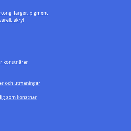
rtong, färger, pigment
arell, akryl
r konstnärer
gier och utmaningar
dig som konstnär