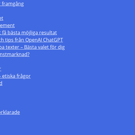
för framgång
et
atement
 få bästa möjliga resultat
och tips från OpenAI ChatGPT
a texter – Bästa valet för dig
konstmarknad?
r
– etiska frågor
ld
örklarade