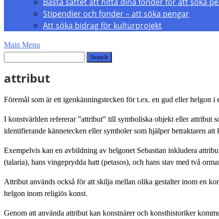
Bästa sättet att hitta dina fonder för att söka p
Stipendier och fonder – att söka pengar
Att söka bidrag för kulturprojekt
Main Menu
attribut
Föremål som är ett igenkänningstecken för t.ex. en gud eller helgon i e
I konstvärlden refererar ”attribut” till symboliska objekt eller attrib
identifierande kännetecken eller symboler som hjälper betraktaren att 
Exempelvis kan en avbildning av helgonet Sebastian inkludera attribu
(talaria), hans vingeprydda hatt (petasos), och hans stav med två orm
Attribut används också för att skilja mellan olika gestalter inom en konst
helgon inom religiös konst.
Genom att använda attribut kan konstnärer och konsthistoriker kommunic