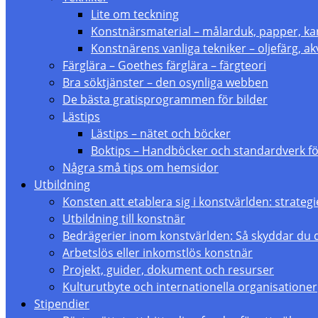
Lite om teckning
Konstnärsmaterial – målarduk, papper, ka
Konstnärens vanliga tekniker – oljefärg, akv
Färglära – Goethes färglära – färgteori
Bra söktjänster – den osynliga webben
De bästa gratisprogrammen för bilder
Lästips
Lästips – nätet och böcker
Boktips – Handböcker och standardverk fö
Några små tips om hemsidor
Utbildning
Konsten att etablera sig i konstvärlden: strate
Utbildning till konstnär
Bedrägerier inom konstvärlden: Så skyddar du 
Arbetslös eller inkomstlös konstnär
Projekt, guider, dokument och resurser
Kulturutbyte och internationella organisationer
Stipendier