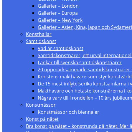
Gallerier – London
Gallerier – Europa
Gallerier – New York
Gallerier – Asien, Kina, Japan och Sydameri
Konsthallar
Samtidskonst
Vad är samtidskonst
Samtidskonstnärer, ett urval internationel
Länkar till svenska samtidskonstnärer
20 uppmärksammade samtidskonstnärer du
Konstens makthavare som styr konstvärl
De 15 mest inflytelserika konstsamlarna i 
Makthavare och hetaste konstnärerna i ko
Några varv till i rondellen – 10 års jubileu
Konstmässor
Konstmässor och biennaler
Konst på nätet
Bra konst på nätet – konstrunda på nätet. Mer än