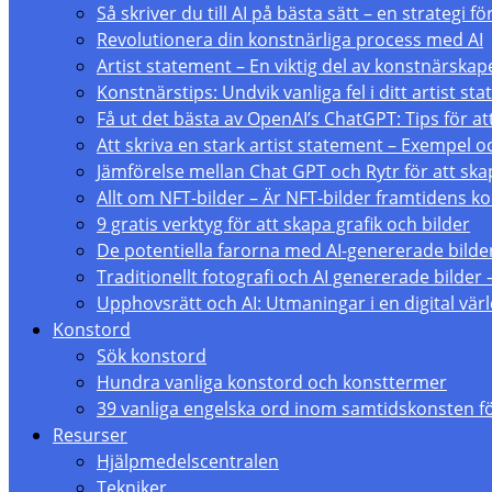
Så skriver du till AI på bästa sätt – en strategi 
Revolutionera din konstnärliga process med AI
Artist statement – En viktig del av konstnärskap
Konstnärstips: Undvik vanliga fel i ditt artist st
Få ut det bästa av OpenAI’s ChatGPT: Tips för att
Att skriva en stark artist statement – Exempel 
Jämförelse mellan Chat GPT och Rytr för att skap
Allt om NFT-bilder – Är NFT-bilder framtidens 
9 gratis verktyg för att skapa grafik och bilder
De potentiella farorna med AI-genererade bilde
Traditionellt fotografi och AI genererade bilder 
Upphovsrätt och AI: Utmaningar i en digital vär
Konstord
Sök konstord
Hundra vanliga konstord och konsttermer
39 vanliga engelska ord inom samtidskonsten f
Resurser
Hjälpmedelscentralen
Tekniker