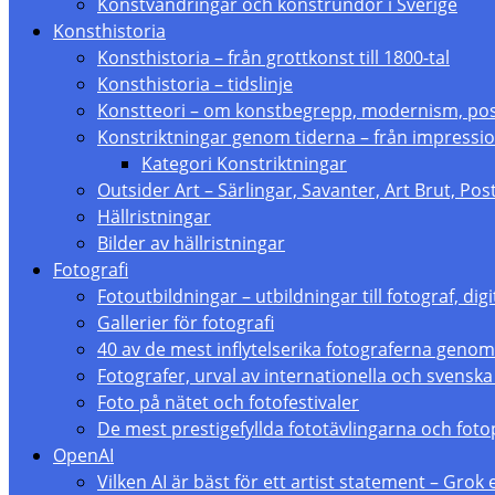
Konstvandringar och konstrundor i Sverige
Konsthistoria
Konsthistoria – från grottkonst till 1800-tal
Konsthistoria – tidslinje
Konstteori – om konstbegrepp, modernism, p
Konstriktningar genom tiderna – från impressio
Kategori Konstriktningar
Outsider Art – Särlingar, Savanter, Art Brut, Po
Hällristningar
Bilder av hällristningar
Fotografi
Fotoutbildningar – utbildningar till fotograf, digi
Gallerier för fotografi
40 av de mest inflytelserika fotograferna genom
Fotografer, urval av internationella och svenska
Foto på nätet och fotofestivaler
De mest prestigefyllda fototävlingarna och foto
OpenAI
Vilken AI är bäst för ett artist statement – Grok