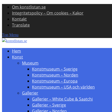
Om konstlistan.se
Skip
Integritetspolicy – Om cookies – Kakor
to
Kontakt
content
Translate
Top Menu
Hem
Konst
Museum
Konstmuseum – Sverige
Konstmuseum – Norden
Konstmuseum – Europa
Konstmuseum – USA och världen
Gallerier
Gallerier – White Cube & Saatchi
Gallerier – Sverige
Gallerier – Norden