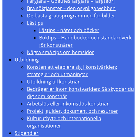
Färglära – Goethes färglära – färgteori
Bra söktjänster – den osynliga webben
De bästa gratisprogrammen för bilder
Lästips
Lästips – nätet och böcker
Boktips – Handböcker och standardverk
för konstnärer
Några små tips om hemsidor
Utbildning
Konsten att etablera sig i konstvärlden:
strategier och utmaningar
Utbildning till konstnär
Bedrägerier inom konstvärlden: Så skyddar du
dig som konstnär
Arbetslös eller inkomstlös konstnär
Projekt, guider, dokument och resurser
Kulturutbyte och internationella
organisationer
Stipendier