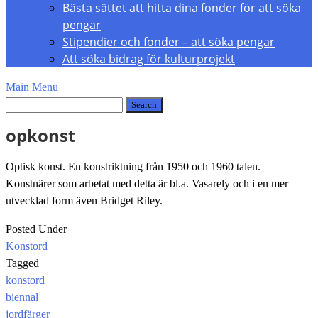
Bästa sättet att hitta dina fonder för att söka
pengar
Stipendier och fonder – att söka pengar
Att söka bidrag för kulturprojekt
Main Menu
opkonst
Optisk konst. En konstriktning från 1950 och 1960 talen.
Konstnärer som arbetat med detta är bl.a. Vasarely och i en mer
utvecklad form även Bridget Riley.
Posted Under
Konstord
Tagged
konstord
Post
biennal
navigation
jordfärger