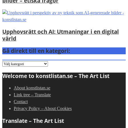
bilder – etiska frågor
Upphovsrätt och AI: Utmaningar i en digital
värld
Gå direkt till en kategori:
Gå
direkt
Welcome to konstlistan.se – The Art List
till
en
About konstlistan.se
kategori:
Link tree – Translate
Contact
Privacy Policy – About Cookies
Translate – The Art List