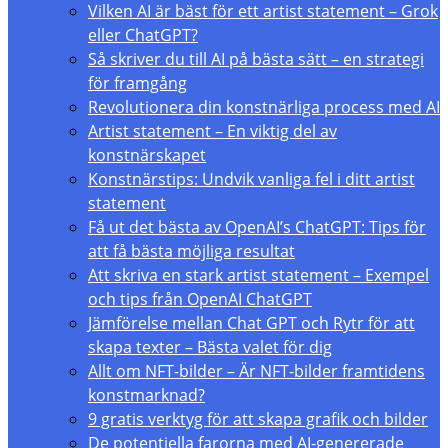
Vilken AI är bäst för ett artist statement – Grok
eller ChatGPT?
Så skriver du till AI på bästa sätt – en strategi
för framgång
Revolutionera din konstnärliga process med AI
Artist statement – En viktig del av
konstnärskapet
Konstnärstips: Undvik vanliga fel i ditt artist
statement
Få ut det bästa av OpenAI’s ChatGPT: Tips för
att få bästa möjliga resultat
Att skriva en stark artist statement – Exempel
och tips från OpenAI ChatGPT
Jämförelse mellan Chat GPT och Rytr för att
skapa texter – Bästa valet för dig
Allt om NFT-bilder – Är NFT-bilder framtidens
konstmarknad?
9 gratis verktyg för att skapa grafik och bilder
De potentiella farorna med AI-genererade