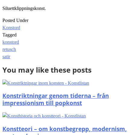
Siluettklippningskonst.
Posted Under
Konstord
Tagged
konstord
Post
retusch
navigation
satir
You may like these posts
Konstriktningar genom tiderna – från
impressionism till popkonst
Konstteori – om konstbegrepp, modernism,