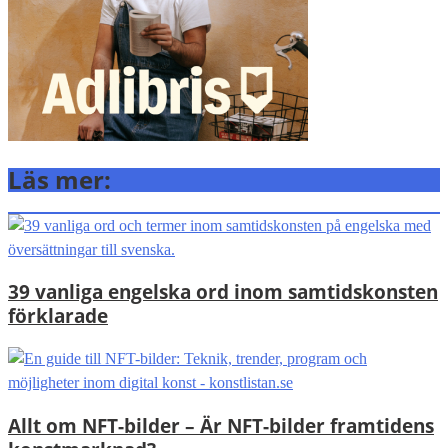
Läs mer:
39 vanliga engelska ord inom samtidskonsten
förklarade
Allt om NFT-bilder – Är NFT-bilder framtidens