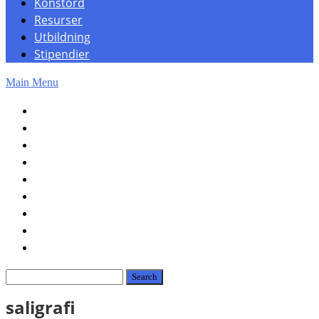
Konstord
Resurser
Utbildning
Stipendier
Main Menu
Hem
Konst
Konsthistoria
Fotografi
OpenAI
Konstord
Resurser
Utbildning
Stipendier
saligrafi