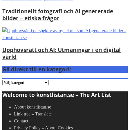
Traditionellt fotografi och AI genererade
bilder – etiska frågor
Upphovsrätt och AI: Utmaningar i en digital
värld
Gå direkt till en kategori:
Gå
direkt
Welcome to konstlistan.se – The Art List
till
en
About konstlistan.se
kategori:
Link tree – Translate
Contact
Privacy Policy – About Cookies