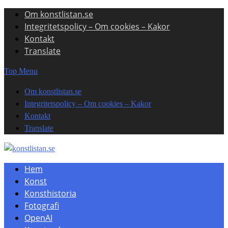
Om konstlistan.se
Skip
Integritetspolicy – Om cookies – Kakor
to
Kontakt
content
Translate
Top Menu
Om konstlistan.se
Integritetspolicy – Om cookies – Kakor
Kontakt
Translate
Hem
Konst
Konsthistoria
Fotografi
OpenAI