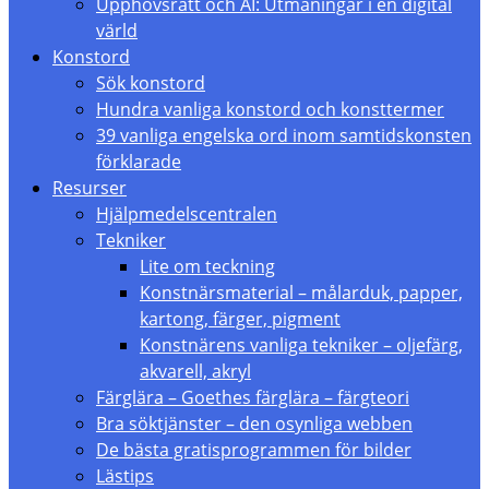
Upphovsrätt och AI: Utmaningar i en digital
värld
Konstord
Sök konstord
Hundra vanliga konstord och konsttermer
39 vanliga engelska ord inom samtidskonsten
förklarade
Resurser
Hjälpmedelscentralen
Tekniker
Lite om teckning
Konstnärsmaterial – målarduk, papper,
kartong, färger, pigment
Konstnärens vanliga tekniker – oljefärg,
akvarell, akryl
Färglära – Goethes färglära – färgteori
Bra söktjänster – den osynliga webben
De bästa gratisprogrammen för bilder
Lästips