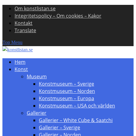
Om konstlistan.se
Skip
Integritetspolicy – Om cookies – Kakor
to
Kontakt
content
Translate
Top Menu
Hem
Konst
Museum
Konstmuseum – Sverige
Konstmuseum – Norden
Konstmuseum – Europa
Konstmuseum – USA och världen
Gallerier
Gallerier – White Cube & Saatchi
Gallerier – Sverige
Gallerier – Norden