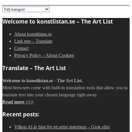
Gå
direkt
Welcome to konstlistan.se – The Art List
till
en
About konstlistan.se
kategori:
Link tree – Translate
Contact
Privacy Policy – About Cookies
Translate – The Art List
Welcome to konstlistan.se - The Art List.
Most browsers come with built-in translation tools that allow you to
translate text into your chosen language right away.
Read more >>>
Recent posts:
Vilken AI är bäst för ett artist statement – Grok eller