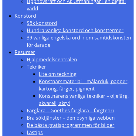
Upphovsrätt och AI: Utmaningar i en digital
värld
Konstord
Sök konstord
Hundra vanliga konstord och konsttermer
39 vanliga engelska ord inom samtidskonsten
förklarade
Resurser
Hjälpmedelscentralen
Tekniker
Lite om teckning
Konstnärsmaterial – målarduk, papper,
kartong, färger, pigment
Konstnärens vanliga tekniker – oljefärg,
akvarell, akryl
Färglära – Goethes färglära – färgteori
Bra söktjänster – den osynliga webben
De bästa gratisprogrammen för bilder
Lästips