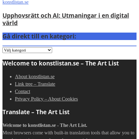
Upphovsrätt och AI: Utmaningar i en digital
värld
Gå direkt till en kategori:
Gå
direkt
Welcome to konstlistan.se – The Art List
till
en
About konstlistan.se
kategori:
Link tree – Translate
Contact
Privacy Policy – About Cookies
Translate – The Art List
Welcome to konstlistan.se - The Art List.
Most browsers come with built-in translation tools that allow you to