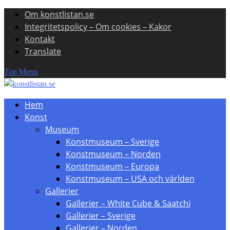
Om konstlistan.se
Skip
Integritetspolicy – Om cookies – Kakor
to
Kontakt
content
Translate
Top Menu
Hem
Konst
Museum
Konstmuseum – Sverige
Konstmuseum – Norden
Konstmuseum – Europa
Konstmuseum – USA och världen
Gallerier
Gallerier – White Cube & Saatchi
Gallerier – Sverige
Gallerier – Norden