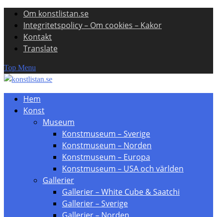
Om konstlistan.se
Skip
Integritetspolicy – Om cookies – Kakor
to
Kontakt
content
Translate
Top Menu
Hem
Konst
Museum
Konstmuseum – Sverige
Konstmuseum – Norden
Konstmuseum – Europa
Konstmuseum – USA och världen
Gallerier
Gallerier – White Cube & Saatchi
Gallerier – Sverige
Gallerier – Norden