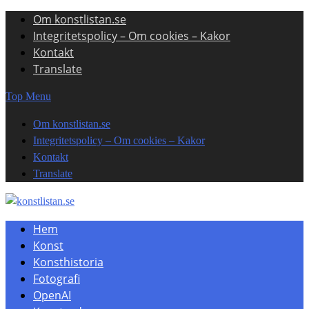
Om konstlistan.se
Skip
Integritetspolicy – Om cookies – Kakor
to
Kontakt
content
Translate
Top Menu
Om konstlistan.se
Integritetspolicy – Om cookies – Kakor
Kontakt
Translate
Hem
Konst
Konsthistoria
Fotografi
OpenAI