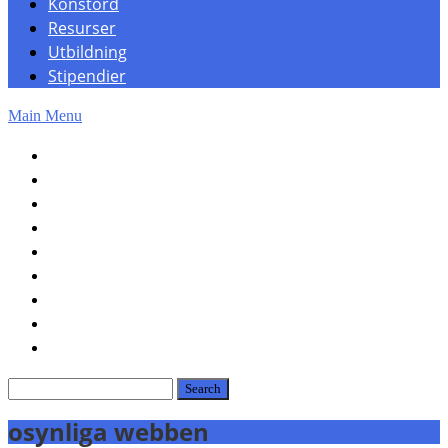
Konstord
Resurser
Utbildning
Stipendier
Main Menu
Hem
Konst
Konsthistoria
Fotografi
OpenAI
Konstord
Resurser
Utbildning
Stipendier
osynliga webben