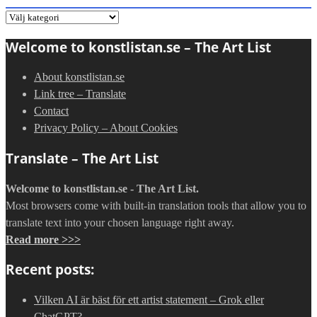
Gå
direkt
Welcome to konstlistan.se – The Art List
till
en
About konstlistan.se
kategori:
Link tree – Translate
Contact
Privacy Policy – About Cookies
Translate – The Art List
Welcome to konstlistan.se - The Art List.
Most browsers come with built-in translation tools that allow you to
translate text into your chosen language right away.
Read more >>>
Recent posts:
Vilken AI är bäst för ett artist statement – Grok eller
ChatGPT?