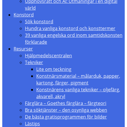
Upphovsrätt och AI: Utmaningar i en digital
värld
Konstord
Sök konstord
Hundra vanliga konstord och konsttermer
39 vanliga engelska ord inom samtidskonsten
förklarade
Resurser
Hjälpmedelscentralen
Tekniker
Lite om teckning
Konstnärsmaterial – målarduk, papper,
kartong, färger, pigment
Konstnärens vanliga tekniker – oljefärg,
akvarell, akryl
Färglära – Goethes färglära – färgteori
Bra söktjänster – den osynliga webben
De bästa gratisprogrammen för bilder
Lästips