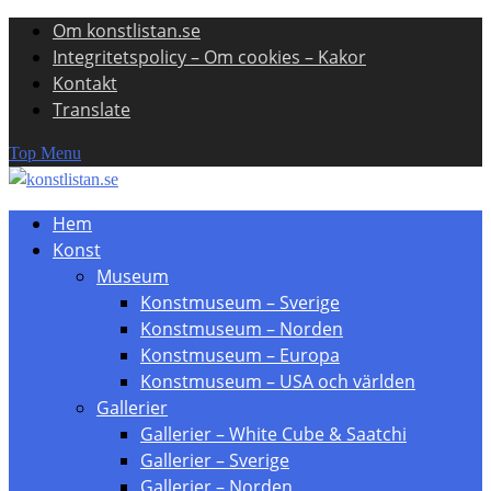
Om konstlistan.se
Skip
Integritetspolicy – Om cookies – Kakor
to
Kontakt
content
Translate
Top Menu
Hem
Konst
Museum
Konstmuseum – Sverige
Konstmuseum – Norden
Konstmuseum – Europa
Konstmuseum – USA och världen
Gallerier
Gallerier – White Cube & Saatchi
Gallerier – Sverige
Gallerier – Norden