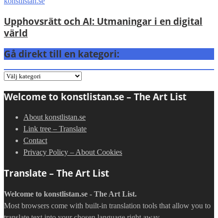
Upphovsrätt och AI: Utmaningar i en digital
värld
Gå direkt till en kategori:
Gå
direkt
Welcome to konstlistan.se – The Art List
till
en
About konstlistan.se
kategori:
Link tree – Translate
Contact
Privacy Policy – About Cookies
Translate – The Art List
Welcome to konstlistan.se - The Art List.
Most browsers come with built-in translation tools that allow you to
translate text into your chosen language right away.