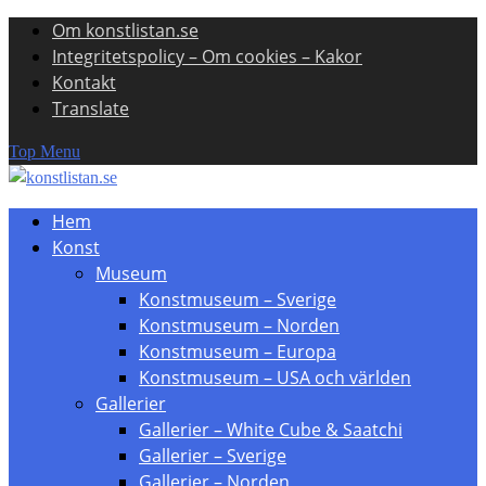
Om konstlistan.se
Skip
Integritetspolicy – Om cookies – Kakor
to
Kontakt
content
Translate
Top Menu
Hem
Konst
Museum
Konstmuseum – Sverige
Konstmuseum – Norden
Konstmuseum – Europa
Konstmuseum – USA och världen
Gallerier
Gallerier – White Cube & Saatchi
Gallerier – Sverige
Gallerier – Norden