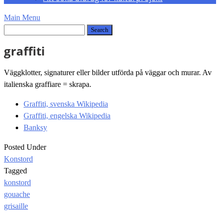
Main Menu
graffiti
Väggklotter, signaturer eller bilder utförda på väggar och murar. Av
italienska graffiare = skrapa.
Graffiti, svenska Wikipedia
Graffiti, engelska Wikipedia
Banksy
Posted Under
Konstord
Tagged
konstord
Post
gouache
navigation
grisaille