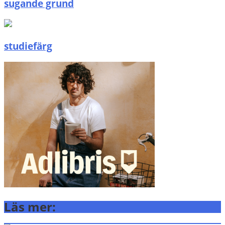
sugande grund
studiefärg
Läs mer: