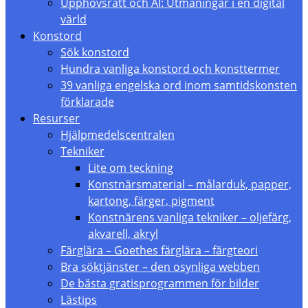
Upphovsrätt och AI: Utmaningar i en digital
värld
Konstord
Sök konstord
Hundra vanliga konstord och konsttermer
39 vanliga engelska ord inom samtidskonsten
förklarade
Resurser
Hjälpmedelscentralen
Tekniker
Lite om teckning
Konstnärsmaterial – målarduk, papper,
kartong, färger, pigment
Konstnärens vanliga tekniker – oljefärg,
akvarell, akryl
Färglära – Goethes färglära – färgteori
Bra söktjänster – den osynliga webben
De bästa gratisprogrammen för bilder
Lästips