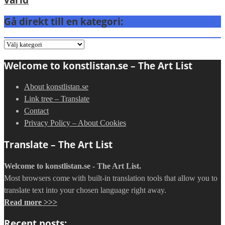
Gå direkt till en kategori:
Gå
direkt
Welcome to konstlistan.se – The Art List
till
en
About konstlistan.se
kategori:
Link tree – Translate
Contact
Privacy Policy – About Cookies
Translate – The Art List
Welcome to konstlistan.se - The Art List.
Most browsers come with built-in translation tools that allow you to
translate text into your chosen language right away.
Read more >>>
Recent posts: