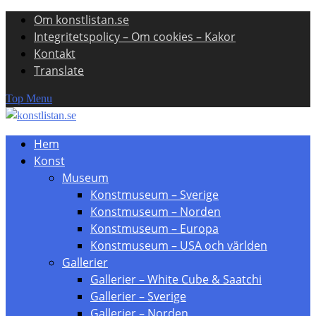
Om konstlistan.se
Skip
Integritetspolicy – Om cookies – Kakor
to
Kontakt
content
Translate
Top Menu
Hem
Konst
Museum
Konstmuseum – Sverige
Konstmuseum – Norden
Konstmuseum – Europa
Konstmuseum – USA och världen
Gallerier
Gallerier – White Cube & Saatchi
Gallerier – Sverige
Gallerier – Norden