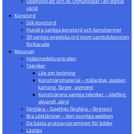
Upphovsrätt och AI: Utmaningar i en digital
värld
Konstord
Sök konstord
Hundra vanliga konstord och konsttermer
39 vanliga engelska ord inom samtidskonsten
förklarade
Resurser
Hjälpmedelscentralen
Tekniker
Lite om teckning
Konstnärsmaterial – målarduk, papper,
kartong, färger, pigment
Konstnärens vanliga tekniker – oljefärg,
akvarell, akryl
Färglära – Goethes färglära – färgteori
Bra söktjänster – den osynliga webben
De bästa gratisprogrammen för bilder
Lästips