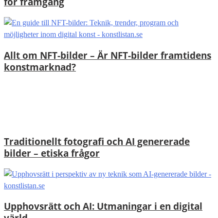
för framgång
Allt om NFT-bilder – Är NFT-bilder framtidens
konstmarknad?
Traditionellt fotografi och AI genererade
bilder – etiska frågor
Upphovsrätt och AI: Utmaningar i en digital
värld