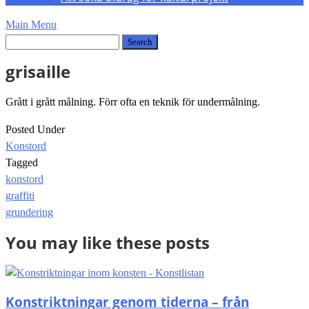
Main Menu
grisaille
Grått i grått målning. Förr ofta en teknik för undermålning.
Posted Under
Konstord
Tagged
konstord
Post
graffiti
navigation
grundering
You may like these posts
Konstriktningar genom tiderna – från