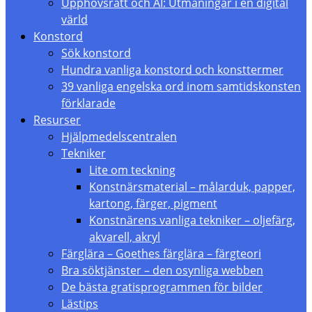
Upphovsrätt och AI: Utmaningar i en digital
värld
Konstord
Sök konstord
Hundra vanliga konstord och konsttermer
39 vanliga engelska ord inom samtidskonsten
förklarade
Resurser
Hjälpmedelscentralen
Tekniker
Lite om teckning
Konstnärsmaterial – målarduk, papper,
kartong, färger, pigment
Konstnärens vanliga tekniker – oljefärg,
akvarell, akryl
Färglära – Goethes färglära – färgteori
Bra söktjänster – den osynliga webben
De bästa gratisprogrammen för bilder
Lästips