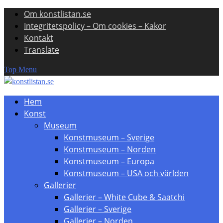
Om konstlistan.se
Skip
Integritetspolicy – Om cookies – Kakor
to
Kontakt
content
Translate
Top Menu
Hem
Konst
Museum
Konstmuseum – Sverige
Konstmuseum – Norden
Konstmuseum – Europa
Konstmuseum – USA och världen
Gallerier
Gallerier – White Cube & Saatchi
Gallerier – Sverige
Gallerier – Norden