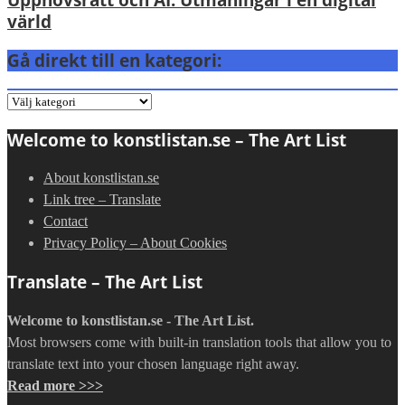
värld
Gå direkt till en kategori:
Gå
direkt
Welcome to konstlistan.se – The Art List
till
en
About konstlistan.se
kategori:
Link tree – Translate
Contact
Privacy Policy – About Cookies
Translate – The Art List
Welcome to konstlistan.se - The Art List.
Most browsers come with built-in translation tools that allow you to
translate text into your chosen language right away.
Read more >>>