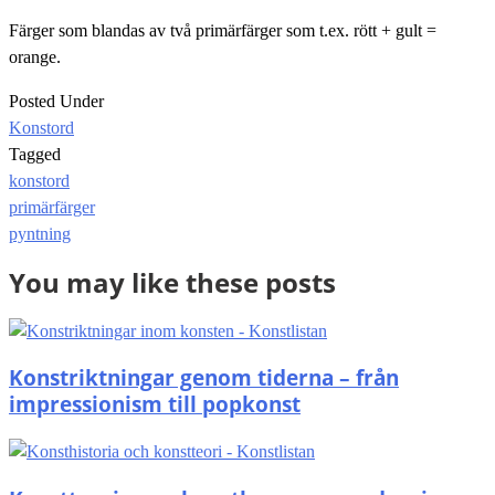
Färger som blandas av två primärfärger som t.ex. rött + gult =
orange.
Posted Under
Konstord
Tagged
konstord
Post
primärfärger
navigation
pyntning
You may like these posts
Konstriktningar genom tiderna – från
impressionism till popkonst