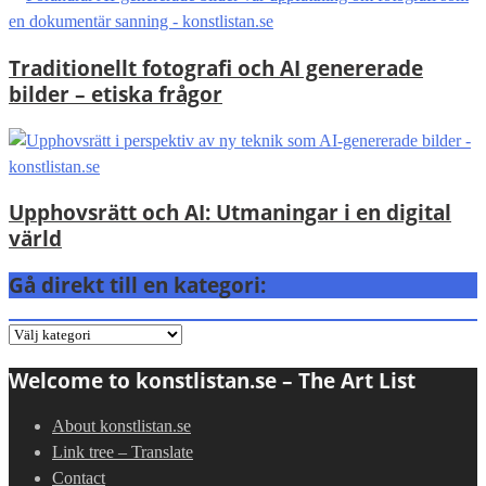
Traditionellt fotografi och AI genererade
bilder – etiska frågor
Upphovsrätt och AI: Utmaningar i en digital
värld
Gå direkt till en kategori:
Gå
direkt
Welcome to konstlistan.se – The Art List
till
en
About konstlistan.se
kategori:
Link tree – Translate
Contact