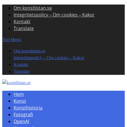
Om konstlistan.se
Skip
Integritetspolicy – Om cookies – Kakor
to
Kontakt
content
Translate
Top Menu
Om konstlistan.se
Integritetspolicy – Om cookies – Kakor
Kontakt
Translate
Hem
Konst
Konsthistoria
Fotografi
OpenAI