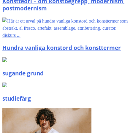
Konstteori – om konstbegrepp, modernism,
postmodernism
Hundra vanliga konstord och konsttermer
sugande grund
studiefärg