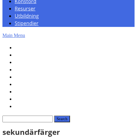
Konstord
Resurser
Utbildning
Stipendier
Main Menu
Hem
Konst
Konsthistoria
Fotografi
OpenAI
Konstord
Resurser
Utbildning
Stipendier
sekundärfärger