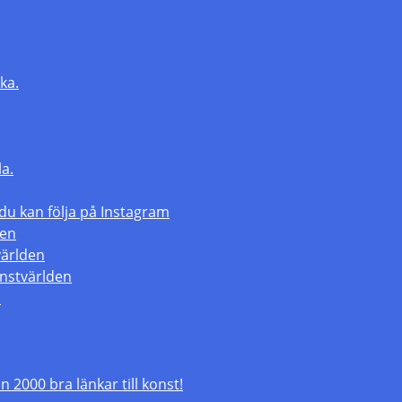
ka.
la.
 kan följa på Instagram
den
världen
nstvärlden
m
 2000 bra länkar till konst!