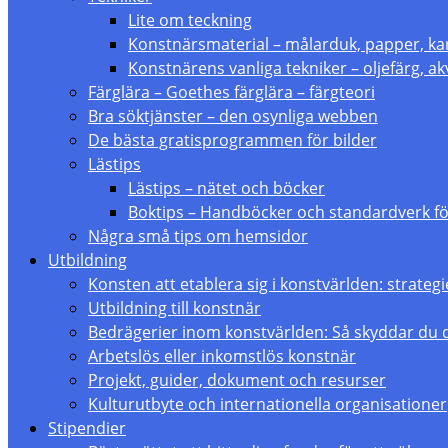
Lite om teckning
Konstnärsmaterial – målarduk, papper, ka
Konstnärens vanliga tekniker – oljefärg, akv
Färglära – Goethes färglära – färgteori
Bra söktjänster – den osynliga webben
De bästa gratisprogrammen för bilder
Lästips
Lästips – nätet och böcker
Boktips – Handböcker och standardverk fö
Några små tips om hemsidor
Utbildning
Konsten att etablera sig i konstvärlden: strate
Utbildning till konstnär
Bedrägerier inom konstvärlden: Så skyddar du 
Arbetslös eller inkomstlös konstnär
Projekt, guider, dokument och resurser
Kulturutbyte och internationella organisationer
Stipendier