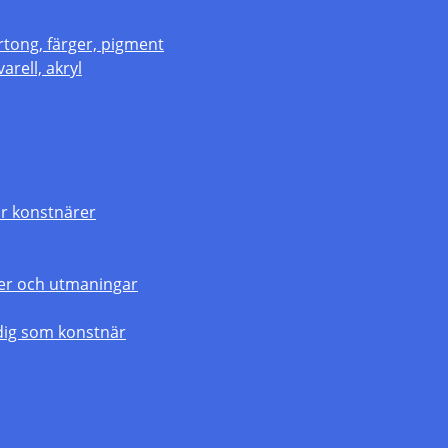
rtong, färger, pigment
arell, akryl
r konstnärer
gier och utmaningar
dig som konstnär