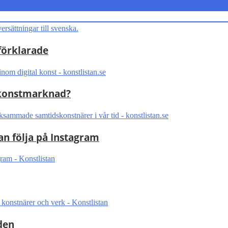
förklarade
s konstmarknad?
 följa på Instagram
den