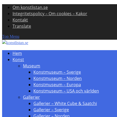
Om konstlistan.se
Skip
Integritetspolicy – Om cookies – Kakor
to
Kontakt
content
Translate
Top Menu
Hem
Konst
Museum
Konstmuseum – Sverige
Konstmuseum – Norden
Konstmuseum – Europa
Konstmuseum – USA och världen
Gallerier
Gallerier – White Cube & Saatchi
Gallerier – Sverige
Gallerier – Norden