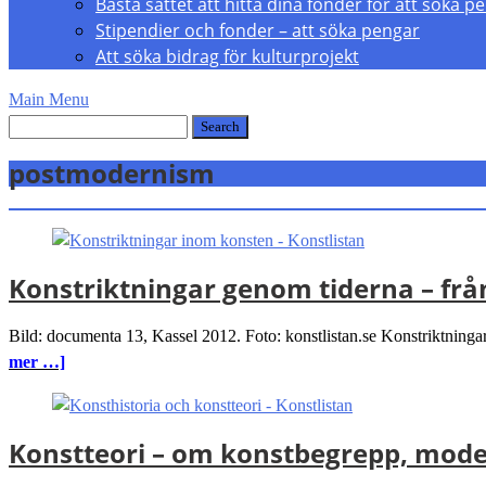
Bästa sättet att hitta dina fonder för att söka p
Stipendier och fonder – att söka pengar
Att söka bidrag för kulturprojekt
Main Menu
postmodernism
Konstriktningar genom tiderna – frå
Bild: documenta 13, Kassel 2012. Foto: konstlistan.se Konstriktningar 
mer …]
Konstteori – om konstbegrepp, mod