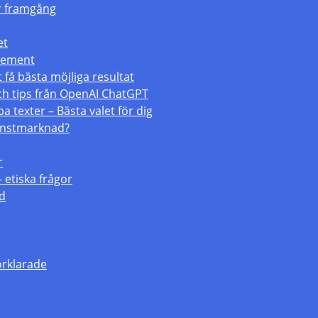
för framgång
et
atement
 få bästa möjliga resultat
och tips från OpenAI ChatGPT
a texter – Bästa valet för dig
konstmarknad?
r
– etiska frågor
ld
örklarade