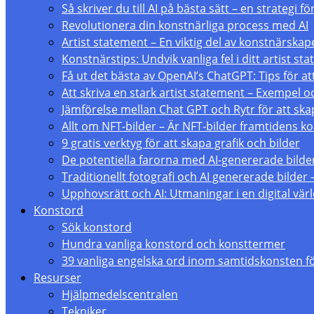
Så skriver du till AI på bästa sätt – en strategi 
Revolutionera din konstnärliga process med AI
Artist statement – En viktig del av konstnärskap
Konstnärstips: Undvik vanliga fel i ditt artist st
Få ut det bästa av OpenAI’s ChatGPT: Tips för att
Att skriva en stark artist statement – Exempel 
Jämförelse mellan Chat GPT och Rytr för att skap
Allt om NFT-bilder – Är NFT-bilder framtidens 
9 gratis verktyg för att skapa grafik och bilder
De potentiella farorna med AI-genererade bilde
Traditionellt fotografi och AI genererade bilder 
Upphovsrätt och AI: Utmaningar i en digital vär
Konstord
Sök konstord
Hundra vanliga konstord och konsttermer
39 vanliga engelska ord inom samtidskonsten f
Resurser
Hjälpmedelscentralen
Tekniker