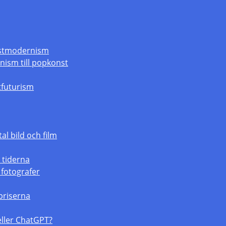
ostmodernism
nism till popkonst
stfuturism
tal bild och film
 tiderna
 fotografer
priserna
 eller ChatGPT?