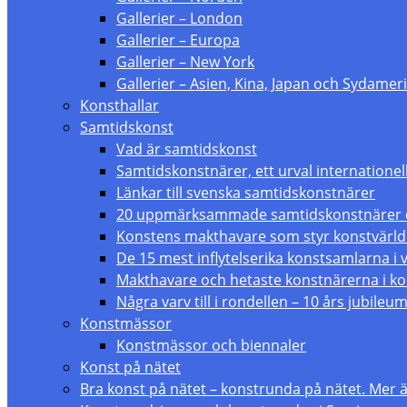
Gallerier – London
Gallerier – Europa
Gallerier – New York
Gallerier – Asien, Kina, Japan och Sydameri
Konsthallar
Samtidskonst
Vad är samtidskonst
Samtidskonstnärer, ett urval internationel
Länkar till svenska samtidskonstnärer
20 uppmärksammade samtidskonstnärer du
Konstens makthavare som styr konstvärl
De 15 mest inflytelserika konstsamlarna i 
Makthavare och hetaste konstnärerna i ko
Några varv till i rondellen – 10 års jubileu
Konstmässor
Konstmässor och biennaler
Konst på nätet
Bra konst på nätet – konstrunda på nätet. Mer än