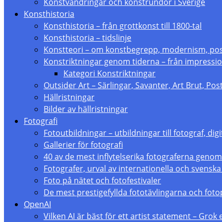
Konstvandringar och konstrundor i Sverige
Konsthistoria
Konsthistoria – från grottkonst till 1800-tal
Konsthistoria – tidslinje
Konstteori – om konstbegrepp, modernism, p
Konstriktningar genom tiderna – från impressio
Kategori Konstriktningar
Outsider Art – Särlingar, Savanter, Art Brut, Po
Hällristningar
Bilder av hällristningar
Fotografi
Fotoutbildningar – utbildningar till fotograf, digi
Gallerier för fotografi
40 av de mest inflytelserika fotograferna genom
Fotografer, urval av internationella och svenska
Foto på nätet och fotofestivaler
De mest prestigefyllda fototävlingarna och foto
OpenAI
Vilken AI är bäst för ett artist statement – Grok