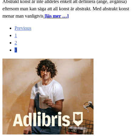
Abstrakt konst är inte alldeles enkelt att definiera (ange, avgänsa)
eftersom man kan säga att all konst är abstrakt. Med abstrakt konst
menar man vanligtvis
[läs mer …]
Posts
Previous
navigation
1
2
3