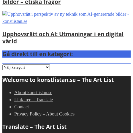
bilder – etiska frågor
Upphovsrätt och AI: Utmaningar i en digital
värld
Gå direkt till en kategori:
Gå
direkt
Welcome to konstlistan.se – The Art List
till
en
About konstlistan.se
kategori:
Link tree – Translate
Contact
Privacy Policy – About Cookies
Translate – The Art List