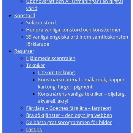
Upphovsrätt och AI: Utmaningar i en digital
värld
Konstord
Sök konstord
Hundra vanliga konstord och konsttermer
39 vanliga engelska ord inom samtidskonsten
förklarade
Resurser
Hjälpmedelscentralen
Tekniker
Lite om teckning
Konstnärsmaterial – målarduk, papper,
kartong, färger, pigment
Konstnärens vanliga tekniker – oljefärg,
akvarell, akryl
Färglära – Goethes färglära – färgteori
Bra söktjänster – den osynliga webben
De bästa gratisprogrammen för bilder
Lästips