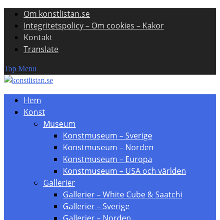
Om konstlistan.se
Skip
Integritetspolicy – Om cookies – Kakor
to
Kontakt
content
Translate
Top Menu
Hem
Konst
Museum
Konstmuseum – Sverige
Konstmuseum – Norden
Konstmuseum – Europa
Konstmuseum – USA och världen
Gallerier
Gallerier – White Cube & Saatchi
Gallerier – Sverige
Gallerier – Norden