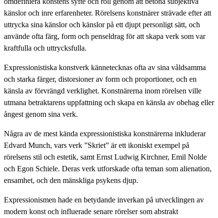
omdefiniera konstens syfte och roll genom att betona subjektiva
känslor och inre erfarenheter. Rörelsens konstnärer strävade efter att
uttrycka sina känslor och känslor på ett djupt personligt sätt, och
använde ofta färg, form och penseldrag för att skapa verk som var
kraftfulla och uttrycksfulla.
Expressionistiska konstverk kännetecknas ofta av sina våldsamma
och starka färger, distorsioner av form och proportioner, och en
känsla av förvrängd verklighet. Konstnärerna inom rörelsen ville
utmana betraktarens uppfattning och skapa en känsla av obehag eller
ångest genom sina verk.
Några av de mest kända expressionistiska konstnärerna inkluderar
Edvard Munch, vars verk ”Skriet” är ett ikoniskt exempel på
rörelsens stil och estetik, samt Ernst Ludwig Kirchner, Emil Nolde
och Egon Schiele. Deras verk utforskade ofta teman som alienation,
ensamhet, och den mänskliga psykens djup.
Expressionismen hade en betydande inverkan på utvecklingen av
modern konst och influerade senare rörelser som abstrakt