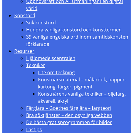
Upphovsrätt och AI: Utmaningar i en digital
värld
Konstord
Sök konstord
Hundra vanliga konstord och konsttermer
39 vanliga engelska ord inom samtidskonsten
förklarade
Resurser
Hjälpmedelscentralen
Tekniker
Lite om teckning
Konstnärsmaterial – målarduk, papper,
kartong, färger, pigment
Konstnärens vanliga tekniker – oljefärg,
akvarell, akryl
Färglära – Goethes färglära – färgteori
Bra söktjänster – den osynliga webben
De bästa gratisprogrammen för bilder
Lästips