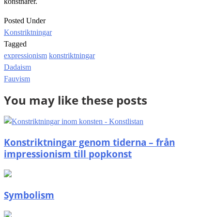
konstnärer.
Posted Under
Konstriktningar
Tagged
expressionism
konstriktningar
Post
Dadaism
navigation
Fauvism
You may like these posts
Konstriktningar genom tiderna – från
impressionism till popkonst
Symbolism