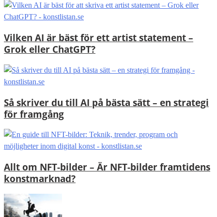
Vilken AI är bäst för ett artist statement –
Grok eller ChatGPT?
Så skriver du till AI på bästa sätt – en strategi
för framgång
Allt om NFT-bilder – Är NFT-bilder framtidens
konstmarknad?