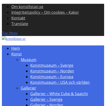
Om konstlistan.se
Skip
Integritetspolicy – Om cookies – Kakor
to
Kontakt
content
Translate
Top Menu
Hem
Konst
Museum
Konstmuseum – Sverige
Konstmuseum – Norden
Konstmuseum – Europa
Konstmuseum – USA och världen
Gallerier
Gallerier – White Cube & Saatchi
Gallerier – Sverige
Gallerier – Norden