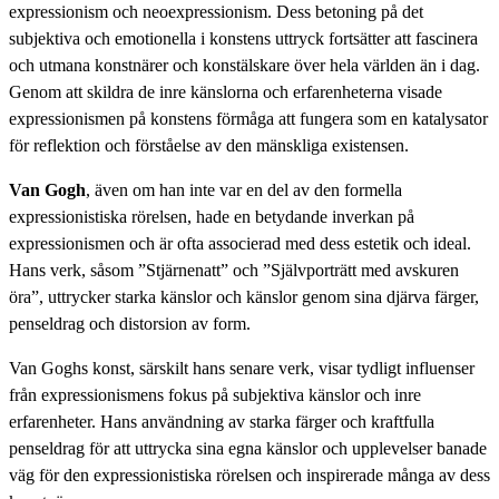
expressionism och neoexpressionism. Dess betoning på det
subjektiva och emotionella i konstens uttryck fortsätter att fascinera
och utmana konstnärer och konstälskare över hela världen än i dag.
Genom att skildra de inre känslorna och erfarenheterna visade
expressionismen på konstens förmåga att fungera som en katalysator
för reflektion och förståelse av den mänskliga existensen.
Van Gogh
, även om han inte var en del av den formella
expressionistiska rörelsen, hade en betydande inverkan på
expressionismen och är ofta associerad med dess estetik och ideal.
Hans verk, såsom ”Stjärnenatt” och ”Självporträtt med avskuren
öra”, uttrycker starka känslor och känslor genom sina djärva färger,
penseldrag och distorsion av form.
Van Goghs konst, särskilt hans senare verk, visar tydligt influenser
från expressionismens fokus på subjektiva känslor och inre
erfarenheter. Hans användning av starka färger och kraftfulla
penseldrag för att uttrycka sina egna känslor och upplevelser banade
väg för den expressionistiska rörelsen och inspirerade många av dess