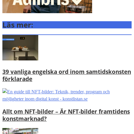
Läs mer:
39 vanliga engelska ord inom samtidskonsten
förklarade
Allt om NFT-bilder – Är NFT-bilder framtidens
konstmarknad?