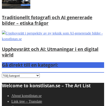
Traditionellt fotografi och AI genererade
bilder – etiska frågor
Upphovsrätt och AI: Utmaningar i en digital
värld
Gå direkt till en kategori:
Gå
direkt
Welcome to konstlistan.se – The Art List
till
en
About konstlistan.se
kategori:
Link tree – Translate