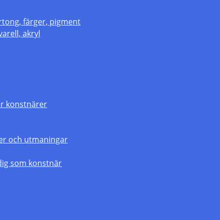
rtong, färger, pigment
arell, akryl
r konstnärer
gier och utmaningar
dig som konstnär