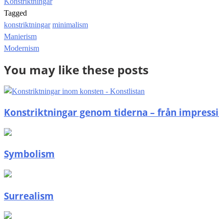
Konstriktningar
Tagged
konstriktningar
minimalism
Post
Manierism
navigation
Modernism
You may like these posts
Konstriktningar genom tiderna – från impressi
Symbolism
Surrealism