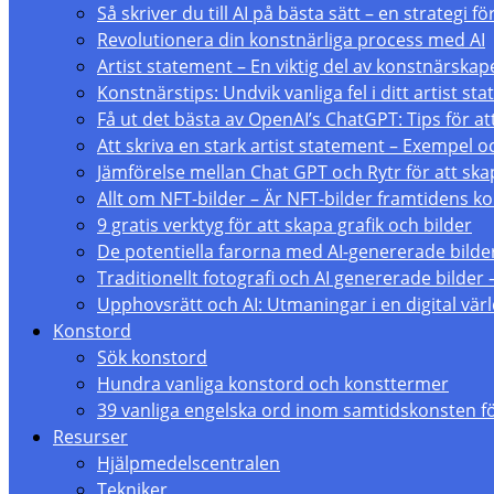
Så skriver du till AI på bästa sätt – en strategi 
Revolutionera din konstnärliga process med AI
Artist statement – En viktig del av konstnärskap
Konstnärstips: Undvik vanliga fel i ditt artist st
Få ut det bästa av OpenAI’s ChatGPT: Tips för att
Att skriva en stark artist statement – Exempel 
Jämförelse mellan Chat GPT och Rytr för att skap
Allt om NFT-bilder – Är NFT-bilder framtidens 
9 gratis verktyg för att skapa grafik och bilder
De potentiella farorna med AI-genererade bilde
Traditionellt fotografi och AI genererade bilder 
Upphovsrätt och AI: Utmaningar i en digital vär
Konstord
Sök konstord
Hundra vanliga konstord och konsttermer
39 vanliga engelska ord inom samtidskonsten f
Resurser
Hjälpmedelscentralen
Tekniker