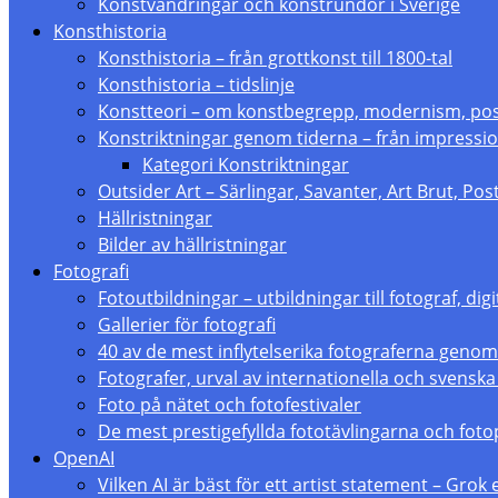
Konstvandringar och konstrundor i Sverige
Konsthistoria
Konsthistoria – från grottkonst till 1800-tal
Konsthistoria – tidslinje
Konstteori – om konstbegrepp, modernism, p
Konstriktningar genom tiderna – från impressio
Kategori Konstriktningar
Outsider Art – Särlingar, Savanter, Art Brut, Po
Hällristningar
Bilder av hällristningar
Fotografi
Fotoutbildningar – utbildningar till fotograf, digi
Gallerier för fotografi
40 av de mest inflytelserika fotograferna genom
Fotografer, urval av internationella och svenska
Foto på nätet och fotofestivaler
De mest prestigefyllda fototävlingarna och foto
OpenAI
Vilken AI är bäst för ett artist statement – Grok