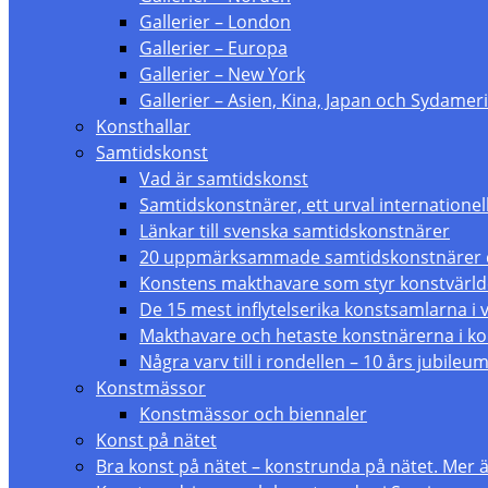
Gallerier – London
Gallerier – Europa
Gallerier – New York
Gallerier – Asien, Kina, Japan och Sydameri
Konsthallar
Samtidskonst
Vad är samtidskonst
Samtidskonstnärer, ett urval internationel
Länkar till svenska samtidskonstnärer
20 uppmärksammade samtidskonstnärer du
Konstens makthavare som styr konstvärl
De 15 mest inflytelserika konstsamlarna i 
Makthavare och hetaste konstnärerna i ko
Några varv till i rondellen – 10 års jubileu
Konstmässor
Konstmässor och biennaler
Konst på nätet
Bra konst på nätet – konstrunda på nätet. Mer än