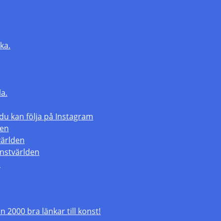
ka.
la.
 kan följa på Instagram
den
världen
nstvärlden
m
 2000 bra länkar till konst!