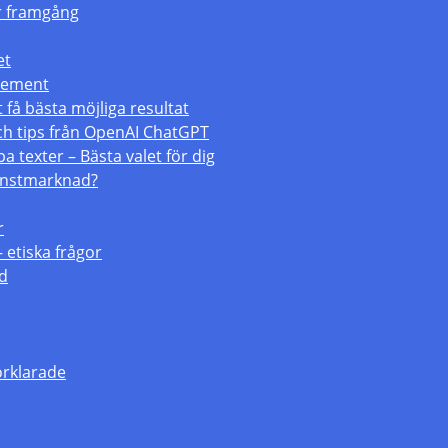
för framgång
et
atement
 få bästa möjliga resultat
och tips från OpenAI ChatGPT
a texter – Bästa valet för dig
konstmarknad?
r
– etiska frågor
ld
örklarade