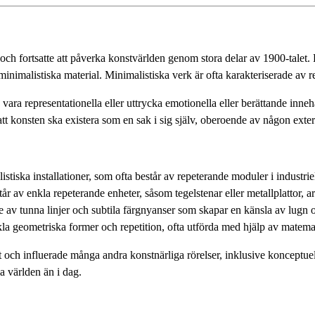
h fortsatte att påverka konstvärlden genom stora delar av 1900-talet. R
imalistiska material. Minimalistiska verk är ofta karakteriserade av r
ara representationella eller uttrycka emotionella eller berättande innehå
t konsten ska existera som en sak i sig själv, oberoende av någon extern
iska installationer, som ofta består av repeterande moduler i industrie
 av enkla repeterande enheter, såsom tegelstenar eller metallplattor, a
e av tunna linjer och subtila färgnyanser som skapar en känsla av lugn
la geometriska former och repetition, ofta utförda med hjälp av matema
och influerade många andra konstnärliga rörelser, inklusive konceptuell
la världen än i dag.