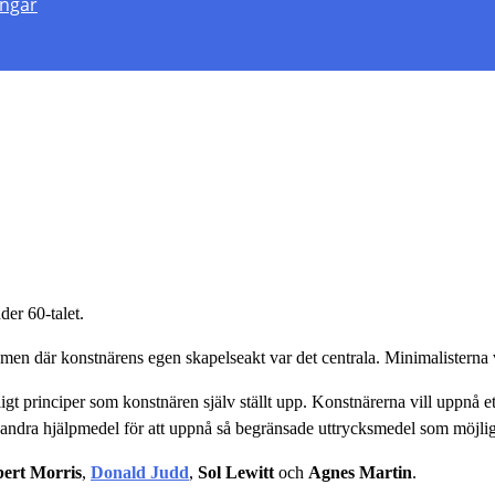
engar
der 60-talet.
 där konstnärens egen skapelseakt var det centrala. Minimalisterna ville
gt principer som konstnären själv ställt upp. Konstnärerna vill uppnå et
r andra hjälpmedel för att uppnå så begränsade uttrycksmedel som möjlig
ert Morris
,
Donald Judd
,
Sol Lewitt
och
Agnes Martin
.