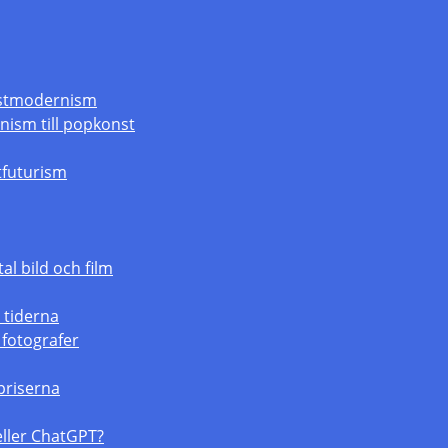
ostmodernism
nism till popkonst
stfuturism
tal bild och film
 tiderna
 fotografer
priserna
 eller ChatGPT?