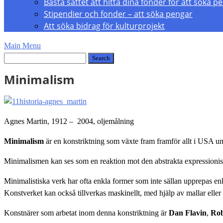
Bästa sättet att hitta dina fonder för att söka p
Stipendier och fonder – att söka pengar
Att söka bidrag för kulturprojekt
Main Menu
Minimalism
Agnes Martin, 1912 – 2004, oljemålning
Minimalism
är en konstriktning som växte fram framför allt i USA un
Minimalismen kan ses som en reaktion mot den abstrakta expressionismen
Minimalistiska verk har ofta enkla former som inte sällan upprepas enli
Konstverket kan också tillverkas maskinellt, med hjälp av mallar elle
Konstnärer som arbetat inom denna konstriktning är
Dan Flavin
,
Rob