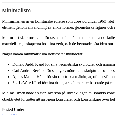
Minimalism
Minimalismen är en konstnärlig rörelse som uppstod under 1960-talet oc
element genom användning av enkla former, geometriska figurer och min
Minimalistiska konstnärer förkastade ofta idén om att konstverk skulle v
materiella egenskaperna hos sina verk, och de betonade ofta idén om at
Några kända minimalistiska konstnärer inkluderar:
Donald Judd: Känd för sina geometriska skulpturer och minimalist
Carl Andre: Berömd för sina golvmönstrade skulpturer som består
Agnes Martin: Känd för sina abstrakta målningar, ofta beståend
Sol LeWitt: Känd för sina ritningar och muraler baserade på enk
Minimalismen hade en stor inverkan på utvecklingen av samtida konst 
objektivitet fortsätter att inspirera konstnärer och konstälskare över he
Posted Under