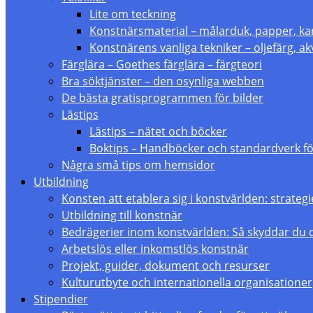
Lite om teckning
Konstnärsmaterial – målarduk, papper, ka
Konstnärens vanliga tekniker – oljefärg, akv
Färglära – Goethes färglära – färgteori
Bra söktjänster – den osynliga webben
De bästa gratisprogrammen för bilder
Lästips
Lästips – nätet och böcker
Boktips – Handböcker och standardverk fö
Några små tips om hemsidor
Utbildning
Konsten att etablera sig i konstvärlden: strate
Utbildning till konstnär
Bedrägerier inom konstvärlden: Så skyddar du 
Arbetslös eller inkomstlös konstnär
Projekt, guider, dokument och resurser
Kulturutbyte och internationella organisationer
Stipendier